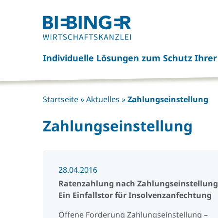
Click
here
to
go
Individuelle Lösungen zum Schutz Ihre
back
to
frontpage
Startseite
»
Aktuelles
»
Zahlungseinstellung
Zahlungseinstellung
28.04.2016
Ratenzahlung nach Zahlungseinstellung
Ein Einfallstor für Insolvenzanfechtung
Offene Forderung Zahlungseinstellung –