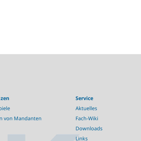
nzen
Service
piele
Aktuelles
n von Mandanten
Fach-Wiki
Downloads
Links