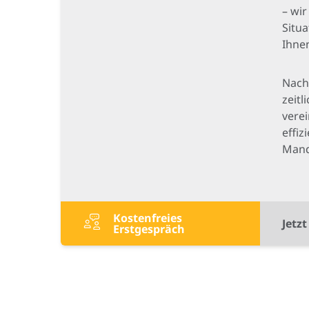
– wir
Situ
Ihne
Nach
zeit
vere
effiz
Mand
Kostenfreies
Jetz
Erstgespräch