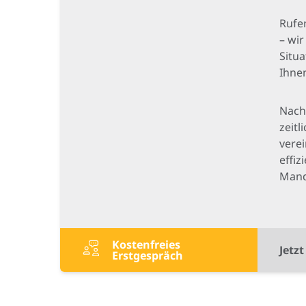
Rufen
– wir
Situ
Ihne
Nach
zeit
vere
effiz
Mand
Kostenfreies
Jetz
Erstgespräch