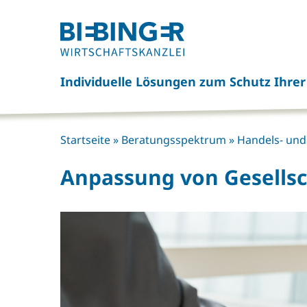
Click
here
to
go
Individuelle Lösungen zum Schutz Ihre
back
to
frontpage
Startseite
»
Beratungsspektrum
»
Handels- und
Anpassung von Gesellsc