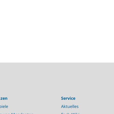
nzen
Service
piele
Aktuelles