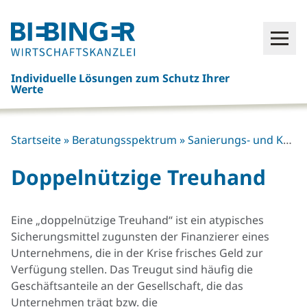
Click
Open
here
to
Individuelle Lösungen zum Schutz Ihrer
go
Werte
back
to
frontpage
Startseite
»
Beratungsspektrum
»
Sanierungs- und Krisenberatung
Doppelnützige Treuhand
Eine „doppelnützige Treuhand“ ist ein atypisches
Sicherungsmittel zugunsten der Finanzierer eines
Unternehmens, die in der Krise frisches Geld zur
Verfügung stellen. Das Treugut sind häufig die
Geschäftsanteile an der Gesellschaft, die das
Unternehmen trägt bzw. die