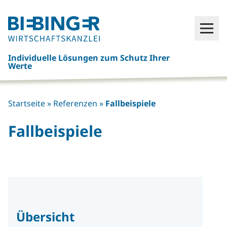
Click
Open
here
to
Individuelle Lösungen zum Schutz Ihrer
go
Werte
back
to
frontpage
Startseite
»
Referenzen
»
Fallbeispiele
Fallbeispiele
Übersicht