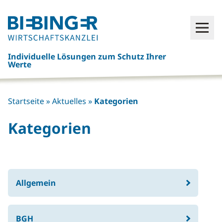
Click
Open
here
to
Individuelle Lösungen zum Schutz Ihrer
go
Werte
back
to
frontpage
Startseite
»
Aktuelles
»
Kategorien
Kategorien
Allgemein
BGH