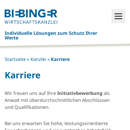
Click
Open
here
to
Individuelle Lösungen zum Schutz Ihrer
go
Werte
back
to
frontpage
Startseite
»
Kanzlei
»
Karriere
Karriere
Wir freuen uns auf Ihre
Initiativbewerbung
als
Anwalt mit überdurchschnittlichen Abschlüssen
und Qualifikationen.
Bei uns erwarten Sie hohe, leistungsorientierte