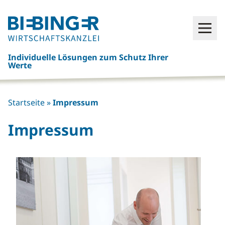
Click
Open
here
to
Individuelle Lösungen zum Schutz Ihrer
go
Werte
back
to
frontpage
Startseite
»
Impressum
Impressum