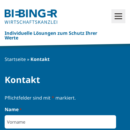
Click
Open
here
to
Individuelle Lösungen zum Schutz Ihrer
go
Werte
back
to
frontpage
Startseite
»
Kontakt
Kontakt
Pflichtfelder sind mit
*
markiert.
Name
*