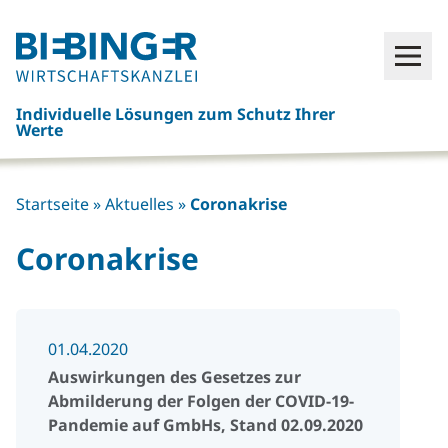
Click
Open
here
to
Individuelle Lösungen zum Schutz Ihrer
go
Werte
back
to
frontpage
Startseite
»
Aktuelles
»
Coronakrise
Coronakrise
01.04.2020
Auswirkungen des Gesetzes zur
Abmilderung der Folgen der COVID-19-
Pandemie auf GmbHs, Stand 02.09.2020