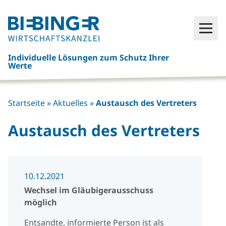
Click
Open
here
to
Individuelle Lösungen zum Schutz Ihrer
go
Werte
back
to
frontpage
Startseite
»
Aktuelles
»
Austausch des Vertreters
Austausch des Vertreters
10.12.2021
Wechsel im Gläubigerausschuss
möglich
Entsandte, informierte Person ist als