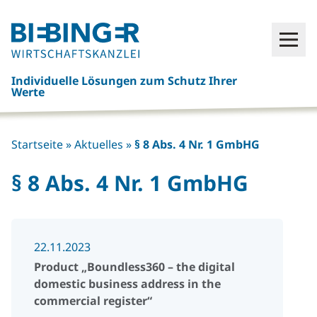
Click
Open
here
to
Individuelle Lösungen zum Schutz Ihrer
go
Werte
back
to
frontpage
Startseite
»
Aktuelles
»
§ 8 Abs. 4 Nr. 1 GmbHG
§ 8 Abs. 4 Nr. 1 GmbHG
22.11.2023
Product „Boundless360 – the digital
domestic business address in the
commercial register“