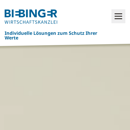
Click
Open
here
to
Individuelle Lösungen zum Schutz Ihrer
go
Werte
back
to
frontpage