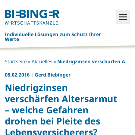
Click
Open
here
to
Individuelle Lösungen zum Schutz Ihrer
go
Werte
back
to
frontpage
Startseite
»
Aktuelles
»
Niedrigzinsen verschärfen Altersarmut – welche Gefahren drohen bei Pleite des Lebensversicherers?
08.02.2016
|
Gerd Biebinger
Niedrigzinsen
verschärfen Altersarmut
– welche Gefahren
drohen bei Pleite des
Lebensversicherers?